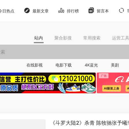
今日热点
最新文章
排行榜
留言本
站内
聚合影搜
常用搜索
运营工
在线影视
电影下载
4K蓝光
美剧
《斗罗大陆2》杀青 陈牧驰张予