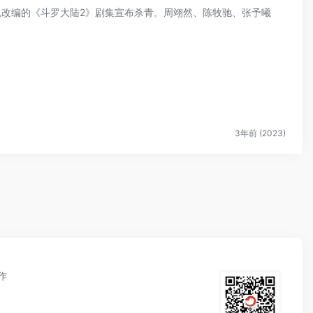
小说改编的《斗罗大陆2》剧集宣布杀青。周翊然、陈牧驰、张予曦
3年前 (2023)
作