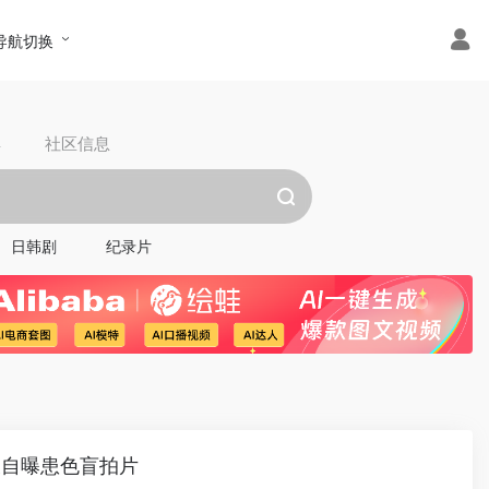
导航切换
具
社区信息
日韩剧
纪录片
峻自曝患色盲拍片