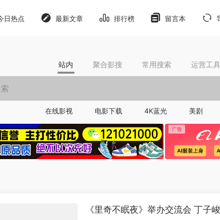
今日热点
最新文章
排行榜
留言本
站内
聚合影搜
常用搜索
运营工
在线影视
电影下载
4K蓝光
美剧
《里奇不眠夜》举办交流会 丁子