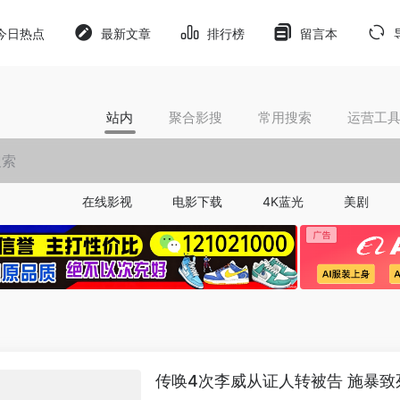
今日热点
最新文章
排行榜
留言本
站内
聚合影搜
常用搜索
运营工
在线影视
电影下载
4K蓝光
美剧
传唤4次李威从证人转被告 施暴