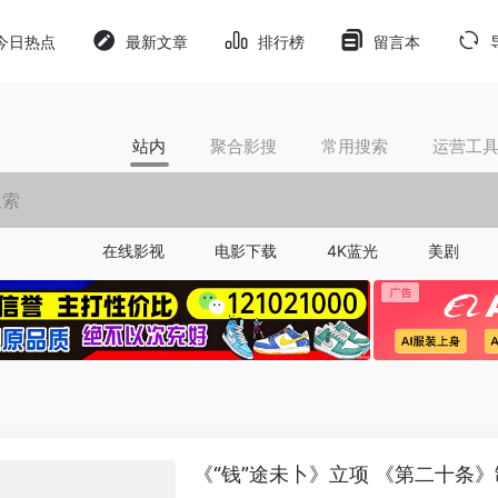
今日热点
最新文章
排行榜
留言本
站内
聚合影搜
常用搜索
运营工
在线影视
电影下载
4K蓝光
美剧
《“钱”途未卜》立项 《第二十条