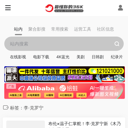
站内
聚合影搜
常用搜索
运营工具
社区信息
在线影视
电影下载
4K蓝光
美剧
日韩剧
纪录片
标签：李·克罗宁
布伦×温子仁掌舵！李·克罗宁新《木乃