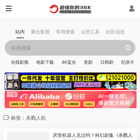
站内
聚合影搜
常用搜索
运营工具
社区信息
在线影视
电影下载
4K蓝光
美剧
日韩剧
纪录片
标签：杀戮人机
厌世机器人见过吗？科幻剧集《杀戮人