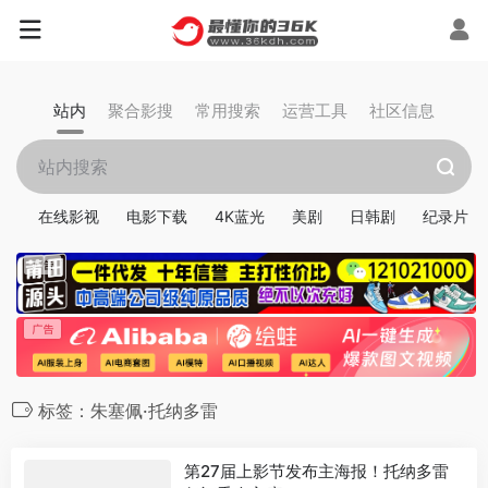
站内
聚合影搜
常用搜索
运营工具
社区信息
在线影视
电影下载
4K蓝光
美剧
日韩剧
纪录片
标签：朱塞佩·托纳多雷
第27届上影节发布主海报！托纳多雷