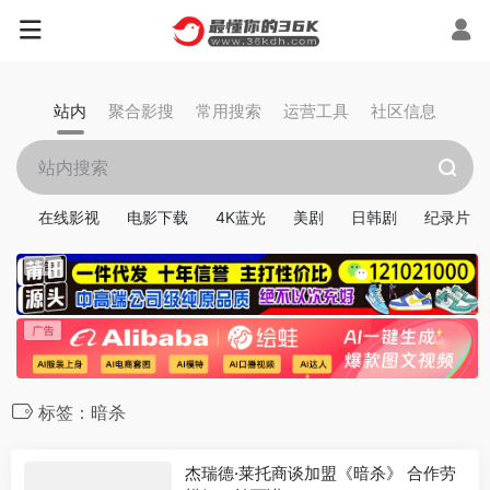
站内
聚合影搜
常用搜索
运营工具
社区信息
在线影视
电影下载
4K蓝光
美剧
日韩剧
纪录片
标签：暗杀
杰瑞德·莱托商谈加盟《暗杀》 合作劳