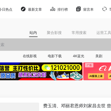
今日热点
最新文章
排行榜
留言本
站内
聚合影搜
常用搜索
运营工
在线影视
电影下载
4K蓝光
美剧
费玉清、邓丽君恩师刘家昌去世 