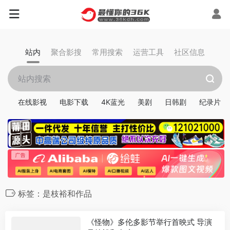
站内
聚合影搜
常用搜索
运营工具
社区信息
在线影视
电影下载
4K蓝光
美剧
日韩剧
纪录片
标签：是枝裕和作品
《怪物》多伦多影节举行首映式 导演