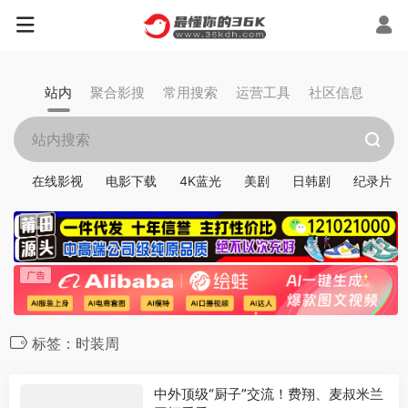
站内
聚合影搜
常用搜索
运营工具
社区信息
在线影视
电影下载
4K蓝光
美剧
日韩剧
纪录片
标签：时装周
中外顶级“厨子”交流！费翔、麦叔米兰