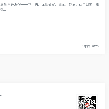
发布最新角色海报——申小豹、无量仙翁、鹿童、鹤童。截至日前，影
...
1年前 (2025)
作