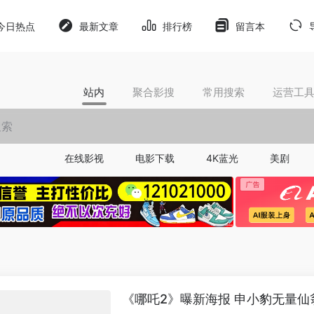
今日热点
最新文章
排行榜
留言本
站内
聚合影搜
常用搜索
运营工
在线影视
电影下载
4K蓝光
美剧
《哪吒2》曝新海报 申小豹无量