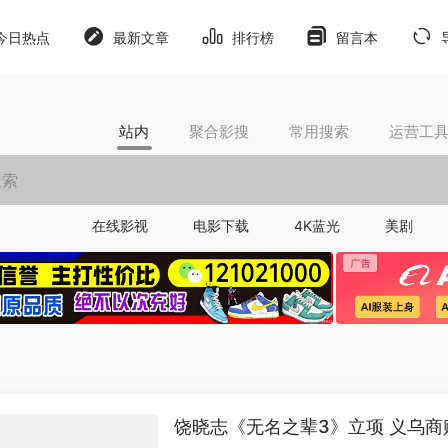
今日热点
最新文章
排行榜
留言本
站内
聚合影搜
常用搜索
运营工
在线影视
电影下载
4K蓝光
美剧
饶晓志《无名之辈3》立项 义乌