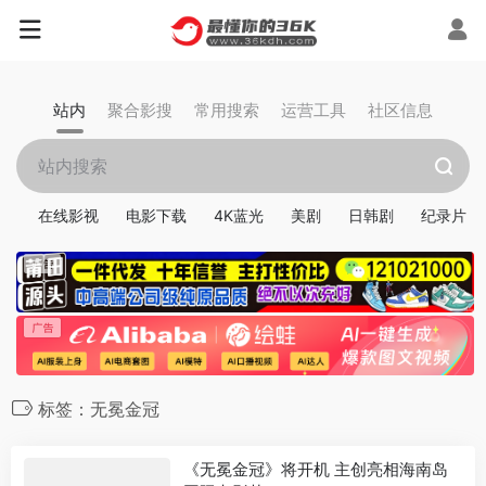
站内
聚合影搜
常用搜索
运营工具
社区信息
在线影视
电影下载
4K蓝光
美剧
日韩剧
纪录片
标签：无冕金冠
《无冕金冠》将开机 主创亮相海南岛