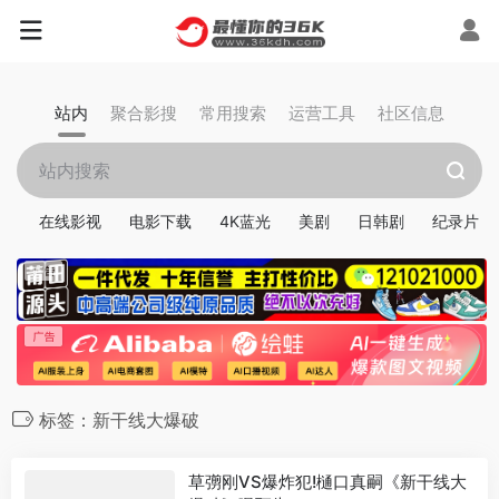
站内
聚合影搜
常用搜索
运营工具
社区信息
在线影视
电影下载
4K蓝光
美剧
日韩剧
纪录片
标签：新干线大爆破
草彅刚VS爆炸犯!樋口真嗣《新干线大