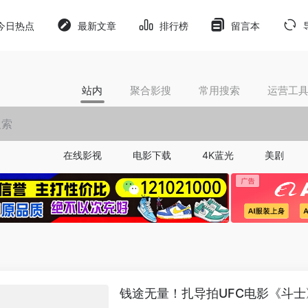
今日热点
最新文章
排行榜
留言本
站内
聚合影搜
常用搜索
运营工
在线影视
电影下载
4K蓝光
美剧
钱途无量！扎导拍UFC电影《斗士