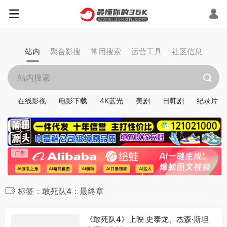
站内
聚合影搜
常用搜索
运营工具
社区信息
在线影视
电影下载
4K蓝光
美剧
日韩剧
纪录片
标签：敢死队4：最终章
《敢死队4》上映 史泰龙、杰森·斯坦