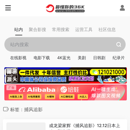
站内
聚合影搜
常用搜索
运营工具
社区信息
在线影视
电影下载
4K蓝光
美剧
日韩剧
纪录片
标签：捕风追影
成龙梁家辉《捕风追影》12.12日本上