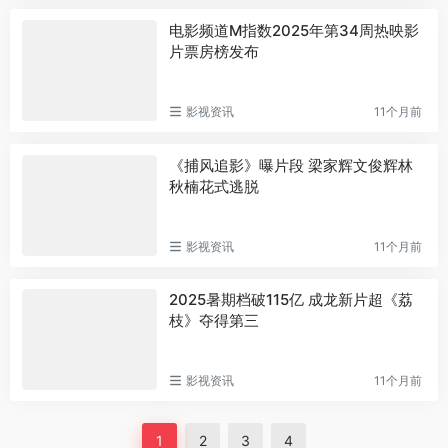
电影频道M指数2025年第34周热映影
片票房榜发布
影视资讯
11个月前
《捕风追影》曝片段 梁家辉文俊辉林
秋楠花式逃脱
影视资讯
11个月前
2025暑期档破115亿 成龙新片超《荔
枝》夺得第三
影视资讯
11个月前
1
2
3
4