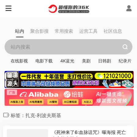
站内
聚合影搜
常用搜索
运营工具
社区信息
在线影视
电影下载
4K蓝光
美剧
日韩剧
纪录片
标签：扎克·利波夫斯基
《死神来了6:血脉诅咒》曝海报 死亡