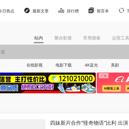
今日热点
最新文章
排行榜
留言本
站内
聚合影搜
常用搜索
运营工
在线影视
电影下载
4K蓝光
美剧
四妹新片合作“怪奇物语”比利 出