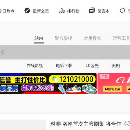
今日热点
最新文章
排行榜
留言本
站内
聚合影搜
常用搜索
运营工
在线影视
电影下载
4K蓝光
美剧
琳赛·洛翰首次主演剧集 将合作《