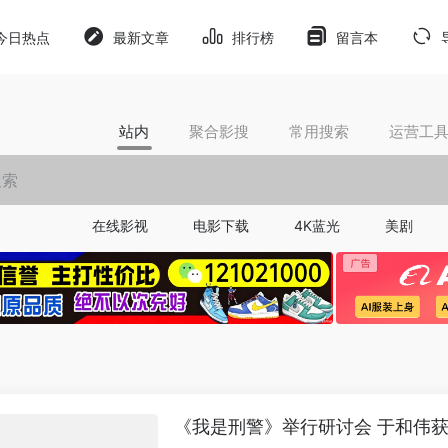
今日热点
最新文章
排行榜
留言本
站内
聚合影搜
常用搜索
运营工
在线影视
电影下载
4K蓝光
美剧
《我是刑警》举行研讨会 于和伟获