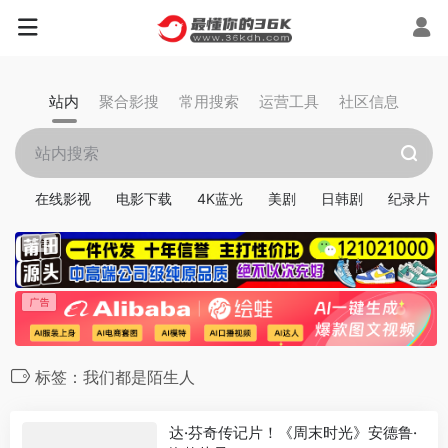
站内
聚合影搜
常用搜索
运营工具
社区信息
在线影视
电影下载
4K蓝光
美剧
日韩剧
纪录片
标签：我们都是陌生人
达·芬奇传记片！《周末时光》安德鲁·