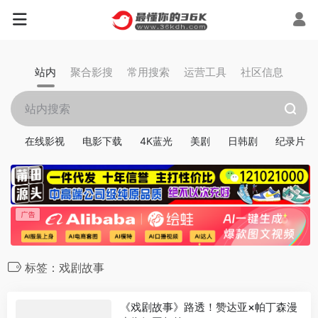
站内
聚合影搜
常用搜索
运营工具
社区信息
在线影视
电影下载
4K蓝光
美剧
日韩剧
纪录片
标签：戏剧故事
《戏剧故事》路透！赞达亚×帕丁森漫