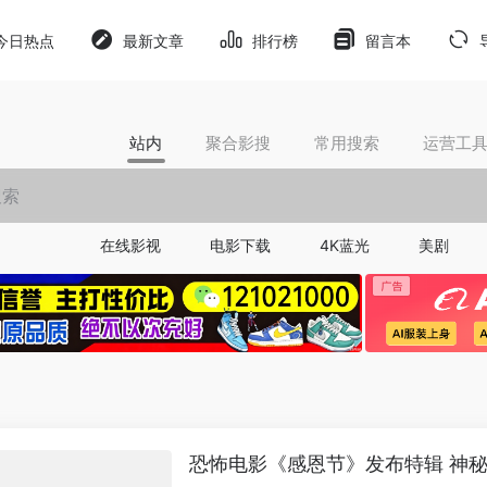
今日热点
最新文章
排行榜
留言本
站内
聚合影搜
常用搜索
运营工
在线影视
电影下载
4K蓝光
美剧
恐怖电影《感恩节》发布特辑 神