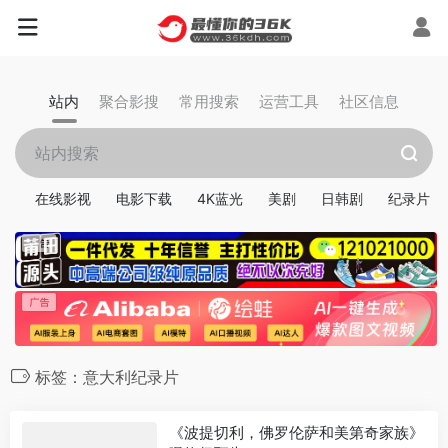
站内
聚合影搜
常用搜索
运营工具
社区信息
在线影视
电影下载
4K蓝光
美剧
日韩剧
纪录片
标签：意大利纪录片
《波提切利，佛罗伦萨和美第奇家族》