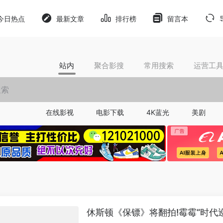
今日热点
最新文章
排行榜
留言本
站内
聚合影搜
常用搜索
运营工
在线影视
电影下载
4K蓝光
美剧
休斯顿《保镖》将翻拍!霉霉“时代