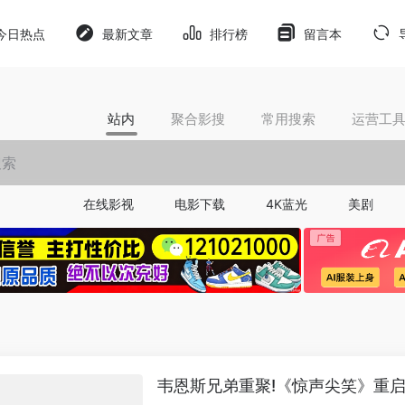
今日热点
最新文章
排行榜
留言本
站内
聚合影搜
常用搜索
运营工
在线影视
电影下载
4K蓝光
美剧
韦恩斯兄弟重聚!《惊声尖笑》重启