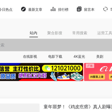
今日热点
最新文章
排行榜
留言本
站内
聚合影搜
常用搜索
运营工
在线影视
电影下载
4K蓝光
美剧
童年噩梦！《鸡皮疙瘩》真人剧曝海报