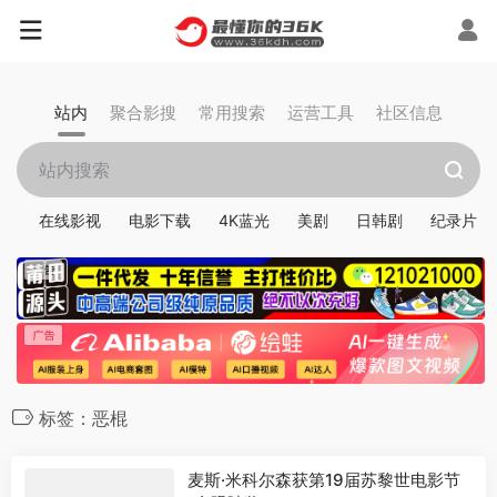
站内
聚合影搜
常用搜索
运营工具
社区信息
在线影视
电影下载
4K蓝光
美剧
日韩剧
纪录片
标签：恶棍
麦斯·米科尔森获第19届苏黎世电影节