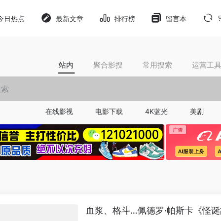
今日热点
最新文章
排行榜
留言本
站内
聚合影搜
常用搜索
运营工
在线影视
电影下载
4K蓝光
美剧
血浆、格斗…佩德罗·帕斯卡《怪