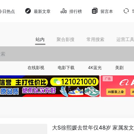
今日热点
最新文章
排行榜
留言本
站内
聚合影搜
常用搜索
运营工
在线影视
电影下载
4K蓝光
美剧
大S徐熙媛去世年仅48岁 家属发