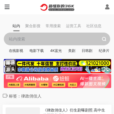
站内
聚合影搜
常用搜索
运营工具
社区信息
在线影视
电影下载
4K蓝光
美剧
日韩剧
纪录片
标签：律政俏佳人
《律政俏佳人》衍生剧曝剧照 高中生