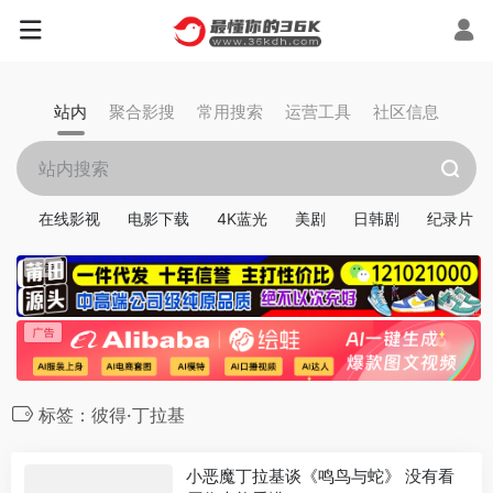
站内
聚合影搜
常用搜索
运营工具
社区信息
在线影视
电影下载
4K蓝光
美剧
日韩剧
纪录片
标签：彼得·丁拉基
小恶魔丁拉基谈《鸣鸟与蛇》 没有看