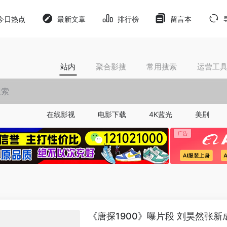
今日热点
最新文章
排行榜
留言本
站内
聚合影搜
常用搜索
运营工
在线影视
电影下载
4K蓝光
美剧
《唐探1900》曝片段 刘昊然张