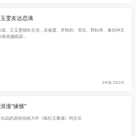
王玉雯友达恋满
，张新成、王玉雯领衔主演，吴俊霆、罗秋韵、管乐、郭耘奇、秦伯坤主
画盏眠原...
3年前 (2023)
浪漫“缘愫”
斯荣誉出品的原创动画力作《疯狂元素城》同步北