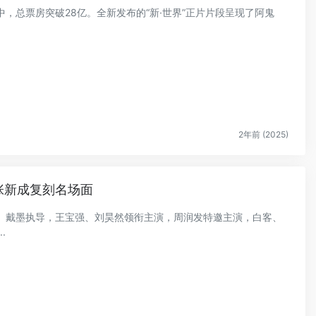
映中，总票房突破28亿。全新发布的“新·世界”正片片段呈现了阿鬼
2年前 (2025)
、张新成复刻名场面
思诚、戴墨执导，王宝强、刘昊然领衔主演，周润发特邀主演，白客、
.