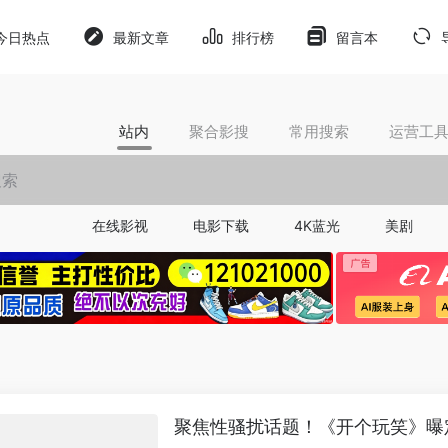
今日热点
最新文章
排行榜
留言本
站内
聚合影搜
常用搜索
运营工
在线影视
电影下载
4K蓝光
美剧
聚焦性骚扰话题！《开个玩笑》曝定