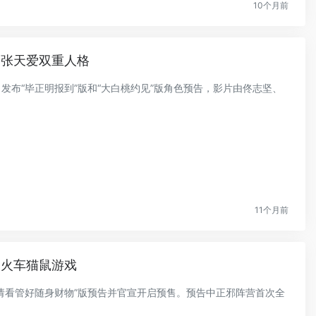
10个月前
宇张天爱双重人格
》发布“毕正明报到”版和“大白桃约见”版角色预告，影片由佟志坚、
11个月前
皮火车猫鼠游戏
出“请看管好随身财物”版预告并官宣开启预售。预告中正邪阵营首次全