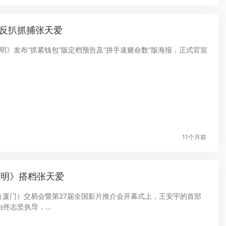
宇反扒抓捕张天爱
的证明》发布“抓紧钱包”版定档预告及“拼手速赌命数”版海报，正式官宣
11个月前
证明》搭档张天爱
国电影（厦门）交易会暨第27届全国影片推介会开幕式上，王安宇的首部
志坚执导，...