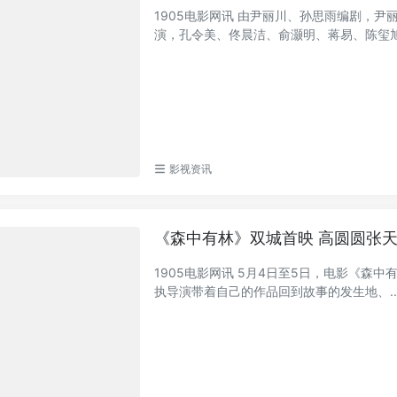
1905电影网讯 由尹丽川、孙思雨编剧，
演，孔令美、佟晨洁、俞灏明、蒋易、陈玺旭、
影视资讯
《森中有林》双城首映 高圆圆张
1905电影网讯 5月4日至5日，电影《森
执导演带着自己的作品回到故事的发生地、..