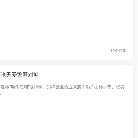
10个月前
、张天爱警匪对峙
明》发布“动作江湖”版特辑，别样警匪热血来袭！影片由佟志坚、张昊
.