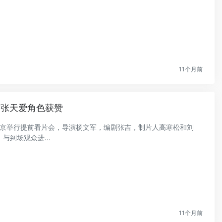
11个月前
君张天爱角色获赞
》在北京举行提前看片会，导演杨文军，编剧张吉，制片人高寒松和刘
到场观众进...
11个月前