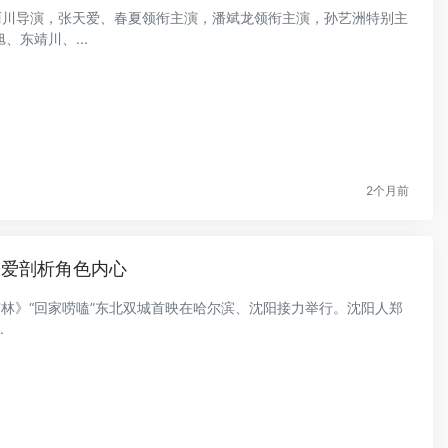
尹丽川导演，张天爱、春夏领衔主演，潘斌龙领衔主演，孙艺洲特别主
东靖川、...
2个月前
天爱剖析角色内心
中有林》“回家唠嗑”东北双城首映在哈尔滨、沈阳接力举行。沈阳人郑
.