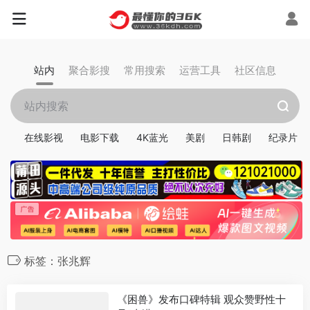
站内
聚合影搜
常用搜索
运营工具
社区信息
在线影视
电影下载
4K蓝光
美剧
日韩剧
纪录片
标签：张兆辉
《困兽》发布口碑特辑 观众赞野性十