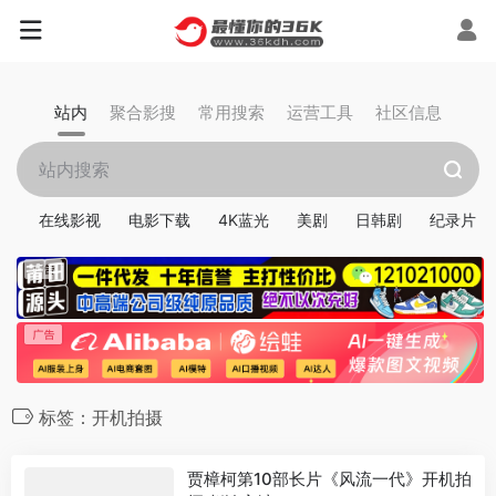
站内
聚合影搜
常用搜索
运营工具
社区信息
在线影视
电影下载
4K蓝光
美剧
日韩剧
纪录片
标签：开机拍摄
贾樟柯第10部长片《风流一代》开机拍