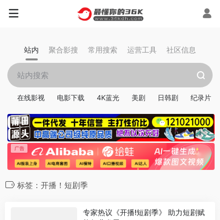
站内
聚合影搜
常用搜索
运营工具
社区信息
在线影视
电影下载
4K蓝光
美剧
日韩剧
纪录片
标签：开播！短剧季
专家热议《开播!短剧季》 助力短剧赋