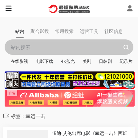
站内
聚合影搜
常用搜索
运营工具
社区信息
在线影视
电影下载
4K蓝光
美剧
日韩剧
纪录片
标签：幸运一击
伍迪·艾伦出席电影《幸运一击》西班