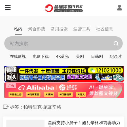
站内
聚合影搜
常用搜索
运营工具
社区信息
在线影视
电影下载
4K蓝光
美剧
日韩剧
纪录片
标签：帕特里克·施瓦辛格
星爵支持小舅子！施瓦辛格和前妻助力