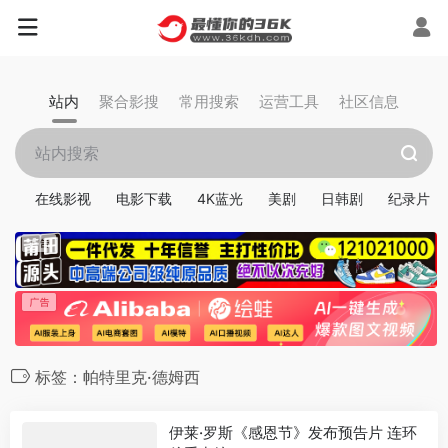
站内
聚合影搜
常用搜索
运营工具
社区信息
在线影视
电影下载
4K蓝光
美剧
日韩剧
纪录片
标签：帕特里克·德姆西
伊莱·罗斯《感恩节》发布预告片 连环