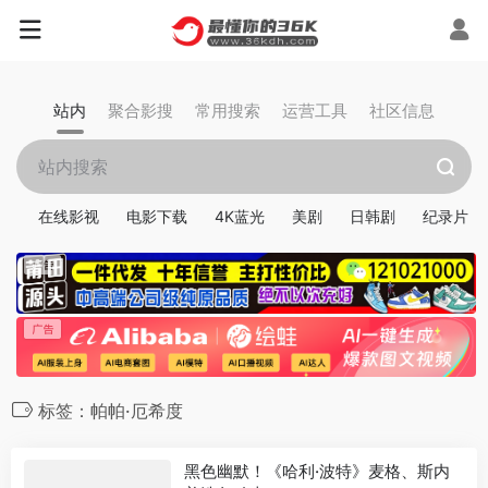
站内
聚合影搜
常用搜索
运营工具
社区信息
在线影视
电影下载
4K蓝光
美剧
日韩剧
纪录片
标签：帕帕·厄希度
黑色幽默！《哈利·波特》麦格、斯内