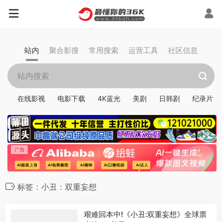
站内
聚合影搜
常用搜索
运营工具
社区信息
在线影视
电影下载
4K蓝光
美剧
日韩剧
纪录片
标签：小丑：双重妄想
艰难回本中!《小丑:双重妄想》全球票