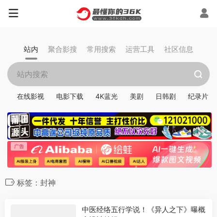
站内
聚合影搜
常用搜索
运营工具
社区信息
在线影视
电影下载
4K蓝光
美剧
日韩剧
纪录片
标签：封神
中医经络五行学说！《异人之下》曝概