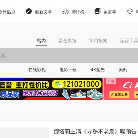
今日热点
最新文章
排行榜
留言本
站内
聚合影搜
常用搜索
运营工
在线影视
电影下载
4K蓝光
美剧
娜塔莉主演《寻秘不老泉》曝预告