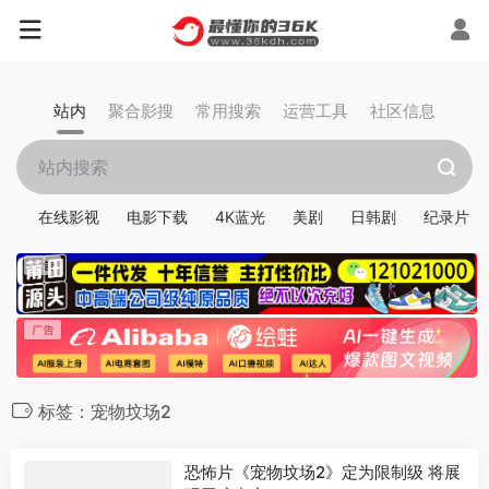
站内
聚合影搜
常用搜索
运营工具
社区信息
在线影视
电影下载
4K蓝光
美剧
日韩剧
纪录片
标签：宠物坟场2
恐怖片《宠物坟场2》定为限制级 将展