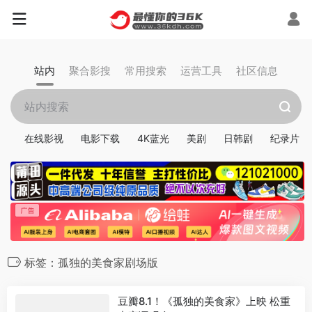
站内
聚合影搜
常用搜索
运营工具
社区信息
在线影视
电影下载
4K蓝光
美剧
日韩剧
纪录片
标签：孤独的美食家剧场版
豆瓣8.1！《孤独的美食家》上映 松重