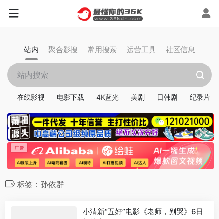
站内
聚合影搜
常用搜索
运营工具
社区信息
在线影视
电影下载
4K蓝光
美剧
日韩剧
纪录片
标签：孙依群
小清新“五好”电影《老师，别哭》6日