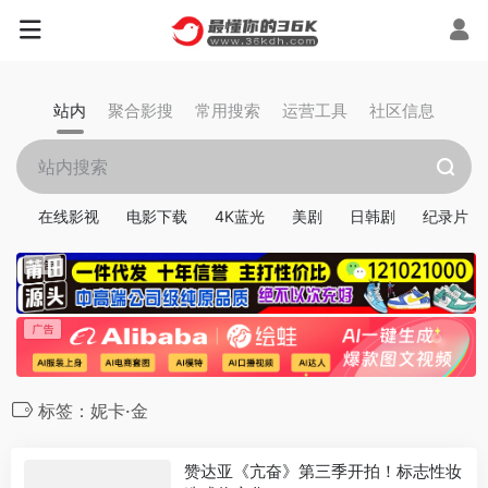
站内
聚合影搜
常用搜索
运营工具
社区信息
在线影视
电影下载
4K蓝光
美剧
日韩剧
纪录片
标签：妮卡·金
赞达亚《亢奋》第三季开拍！标志性妆